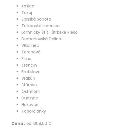
Košice
Tokaj
Spišská Sobota
Tatranská Lomnica
Lomnický Štít- Štrbské Pleso
Demänovská Dolina
Vlkolínec
Terchová
Žilina
Trenčín
Bratislava
Vrakúň
Štúrovo
Ostrihom
Dudince
Hokovce
Topoľčianky
Cena :
od 1309,00 €