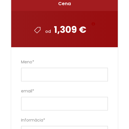
Cena
1,309 €
od
Meno
*
email
*
Informácia
*